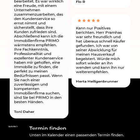
bearbeitet. Es war wirklich
Flo R
eine Freude, mit einem
Unternehmen
zusammenzuarbeiten, das
den Kundenservice so
ernst nimmt und
sicherstellt, dass ihre
Kann nur Positives
Kunden zufrieden sind.
berichten. Herr Pramhas
Abschließend kann ich die
war sehr freundlich und
Immobilienfirma PRIMO
hat überaus schnell Käufer
wärmstens empfehlen.
gefunden. Ich war von
Ihre Fachkenntnis,
seiner Abwicklung für
Professionalität und
meinen Hausverkauf
exzellenter Kundenservice
begeistert. Würde mich
haben mir geholfen, eine
sofort wieder an ihn
Immobilie zu finden, die
wenden und kann ihn nur
perfekt zu meinen
weiterempfehlen.
Bedürfnissen passt. Wenn
Sie nach einer
Herta Heiligenbrunner
zuverlässigen und
kompetenten
Immobilienfirma suchen,
sind Sie bei PRIMO in den
besten Händen.
Toni Daher
Termin finden
Schritt 1
Unten im Kalender einen passenden Termin finden.