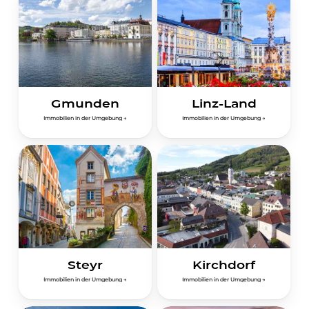
Gmunden
Linz-Land
I
m
m
o
b
i
l
i
e
n
i
n
d
e
r
U
m
g
e
b
u
n
g
→
I
m
m
o
b
i
l
i
e
n
i
n
d
e
r
U
m
g
e
b
u
n
g
→
Steyr
Kirchdorf
I
m
m
o
b
i
l
i
e
n
i
n
d
e
r
U
m
g
e
b
u
n
g
→
I
m
m
o
b
i
l
i
e
n
i
n
d
e
r
U
m
g
e
b
u
n
g
→