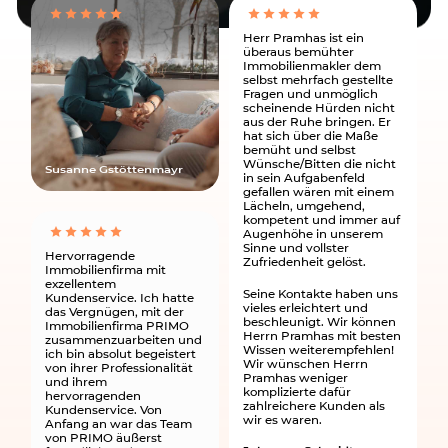
Herr Pramhas ist ein
überaus bemühter
Immobilienmakler dem
selbst mehrfach gestellte
Fragen und unmöglich
scheinende Hürden nicht
aus der Ruhe bringen. Er
hat sich über die Maße
bemüht und selbst
Wünsche/Bitten die nicht
Susanne Gstöttenmayr
in sein Aufgabenfeld
gefallen wären mit einem
Lächeln, umgehend,
kompetent und immer auf
Augenhöhe in unserem
Sinne und vollster
Hervorragende
Zufriedenheit gelöst.
Immobilienfirma mit
exzellentem
Seine Kontakte haben uns
Kundenservice. Ich hatte
vieles erleichtert und
das Vergnügen, mit der
beschleunigt. Wir können
Immobilienfirma PRIMO
Herrn Pramhas mit besten
zusammenzuarbeiten und
Wissen weiterempfehlen!
ich bin absolut begeistert
Wir wünschen Herrn
von ihrer Professionalität
Pramhas weniger
und ihrem
komplizierte dafür
hervorragenden
zahlreichere Kunden als
Kundenservice. Von
wir es waren.
Anfang an war das Team
von PRIMO äußerst