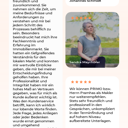
freundlich und
Johannes Schmidt
zuvorkommend. Sie
nahmen sich die Zeit, um
meine Bedürfnisse und
Anforderungen zu
verstehen und mir bei
jedem Schritt des
Prozesses behilflich zu
sein. Besonders
beeindruckt hat mich ihre
Fachkenntnis und
Erfahrung im
Immobilienmarkt. Sie
hatten ein tiefgreifendes
Verständnis für den
lokalen Markt und konnten
Sandra Mayrhofer
mir wertvolle Einblicke
geben, die mir bei meiner
Entscheidungsfindung
geholfen haben. Ihre
Professionalität und
Integrität haben mir ein
Wir können PRIMO bzw.
hohes Maß an Vertrauen
Herrn Pramhas als Makler
gegeben, was für mich als
nur weiterempfehlen.
Kunde äußerst wichtig ist.
Stets sehr freundlich und
Was den Kundenservice
professionell in den
betrifft, kann ich wirklich
Gesprächen, unkompliziert
nur lobende Worte finden.
in der Terminfindung und
Jede Frage, jedes Anliegen
auf hohem Niveau
oder jeder Bedenken
aufbereitete Unterlagen.
wurde ernst genommen
und umgehend